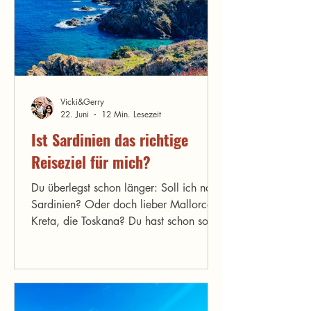
Vicki&Gerry
22. Juni
12 Min. Lesezeit
Ist Sardinien das richtige
Reiseziel für mich?
Du überlegst schon länger: Soll ich nach
Sardinien? Oder doch lieber Mallorca,
Kreta, die Toskana? Du hast schon so
viel gehört – traumhafte Strände, wilde
Natur, gutes Essen – aber ist Sardinien
wirklich das Richtige für DICH? Passt die
Insel zu deinem Reisestil, deinen
Erwartungen, deinem Budget? Du bist