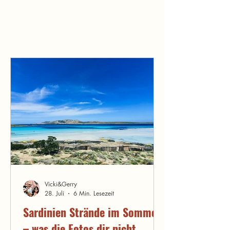
hatte nur T-Shirts dabei – abends war es
richtig kühl." Eine Sardinien Herbstreise
unterscheidet sich in einigen wichtigen
Punkten vom Sommerurlaub. Und genau
diese Unterschi
Vicki&Gerry
28. Juli
6 Min. Lesezeit
Sardinien Strände im Sommer
– was die Fotos dir nicht