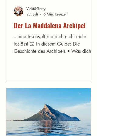
Vicki&Gerry
23. Juli
6 Min. Lesezeit
Der La Maddalena Archipel
– eine Inselwelt die dich nicht mehr
loslässt 📖 In diesem Guide: Die
Geschichte des Archipels • Was dich
wirklich erwartet • Die schönsten Inseln
und Buchten • Die Spiaggia Rosa – und
warum du sie nicht betreten kannst •
Was du wissen musst bevor du fährst •
Unsere ehrlichen Tipps Stell dir vor: Du
sitzt auf einem Boot, das Wasser um
dich herum wechselt zwischen Türkis,
Smaragdgrün und Tiefblau – manchmal
innerhalb von zehn Metern. Vor dir
taucht eine Granitinsel aus dem Mee