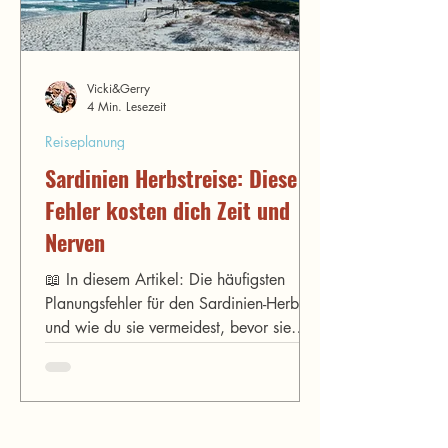
Vicki&Gerry
4 Min. Lesezeit
Reiseplanung
Sardinien Herbstreise: Diese 5
Fehler kosten dich Zeit und
Nerven
📖 In diesem Artikel: Die häufigsten
Planungsfehler für den Sardinien-Herbst –
und wie du sie vermeidest, bevor sie
deinen Urlaub beeinträchtigen. Jeden
Herbst hören wir dieselben Sätze von
unseren Gästen. „Ich dachte, das
Restaurant hat schon zu." „Ich wusste
nicht, dass die Fähre seltener fährt." „Ich