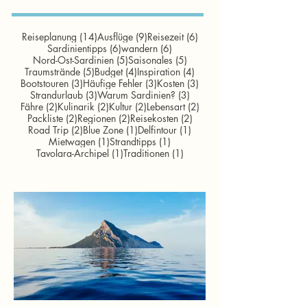
wohl umstrittenste. Für die einen: Der
Inbegriff von Luxus und Exklusivität. Für
die anderen: Schickimicki, überteuert,
14 Beiträge
9 Beiträge
6 Beiträge
Reiseplanung
(14)
Ausflüge
(9)
Reisezeit
(6)
6 Beiträge
6 Beiträge
Sardinientipps
(6)
wandern
(6)
unecht. Wir waren anfangs Team "Nein
5 Beiträge
5 Beiträge
Nord-Ost-Sardinien
(5)
Saisonales
(5)
danke". Die Costa Smeralda? Das war
5 Beiträge
4 Beiträge
4 Beiträge
Traumstrände
(5)
Budget
(4)
Inspiration
(4)
nicht unser Sardinien. Zu viel Glamour,
3 Beiträge
3 Beiträge
3 Beiträge
Bootstouren
(3)
Häufige Fehler
(3)
Kosten
(3)
3 Beiträge
3 Beiträge
Strandurlaub
(3)
Warum Sardinien?
(3)
zu viel Show, zu wenig Authentizität.
2 Beiträge
2 Beiträge
2 Beiträge
2 Beiträge
Fähre
(2)
Kulinarik
(2)
Kultur
(2)
Lebensart
(2)
Aber dann haben wir
2 Beiträge
2 Beiträge
2 Beiträge
Packliste
(2)
Regionen
(2)
Reisekosten
(2)
2 Beiträge
1 Beitrag
1 Beitrag
Road Trip
(2)
Blue Zone
(1)
Delfintour
(1)
1 Beitrag
1 Beitrag
Mietwagen
(1)
Strandtipps
(1)
1 Beitrag
1 Beitrag
Tavolara-Archipel
(1)
Traditionen
(1)