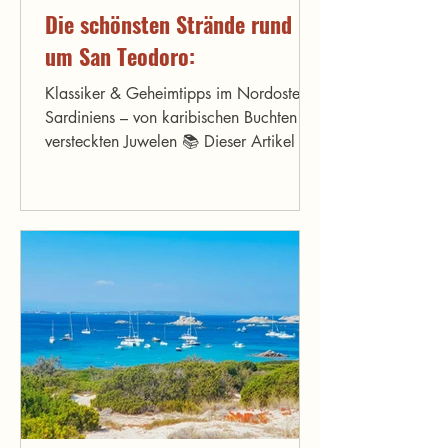
Die schönsten Strände rund
um San Teodoro:
Klassiker & Geheimtipps im Nordosten
Sardiniens – von karibischen Buchten bis
versteckten Juwelen 📚 Dieser Artikel ist
Teil unseres kompletten Guides zu den
schönsten Stränden Sardiniens – dort
findest du Traumstrände in allen
Regionen der Insel! Stell dir vor: Du
stehst barfuß im feinen, hellen Sand, vor
dir glitzert türkisfarbenes Wasser, am
Horizont thront majestätisch die Insel
Tavolara – und du fragst dich, ob du
gerade auf den Malediven gelandet bist.
Willkommen an den