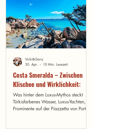
nicht allein mit diesen Fragen. Viele
Menschen zögern, weil sie Sardinien nur
als typisches Sommerziel mit Strand
kennen – dabei bietet die Insel so viel
mehr als nur Sonne
Vicki&Gerry
30. Apr.
10 Min. Lesezeit
Costa Smeralda – Zwischen
Klischee und Wirklichkeit:
Was hinter dem Luxus-Mythos steckt
Türkisfarbenes Wasser, Luxus-Yachten,
Prominente auf der Piazzetta von Porto
Cervo – die Costa Smeralda ist die wohl
bekannteste Küste Sardiniens. Und die