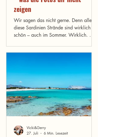
zeigen
Wir sagen das nicht gerne. Denn alle
diese Sardinien Strände sind wirklich
schön – auch im Sommer. Wirklich. Wir
meinen das ernst. Aber schön und
enttäuschend schließen sich nicht aus –
zumindest nicht im Juli und August auf
Sardinien. Und weil wir jeden Sommer
mit Gästen über die Insel fahren und ihre
Gesichter sehen wenn sie nach einer
Stunde Parkplatzsuche endlich am
Strand ankommen und feststellen dass
dort kein Platz mehr ist – schreiben wir
diesen Artikel. Falls du dein
Vicki&Gerry
27. Juli
6 Min. Lesezeit